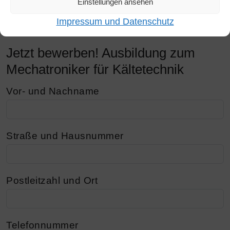
05808-9600
Einstellungen ansehen
WhatsApp:
0176-17226274
Impressum und Datenschutz
Jetzt bewerben! Ausbildung zum
Mechatroniker für Kältetechnik
Vor- und Nachname
Straße und Hausnummer
Postleitzahl und Ort
Telefonnummer