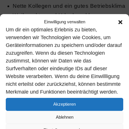
Nette Kollegen und ein gutes Betriebsklima
Weihnachts- und Urlaubsgeld
Einwilligung verwalten
Vermögenswirksame Leistungen
Um dir ein optimales Erlebnis zu bieten,
Eigene hochwertige Werkzeugausstattung
verwenden wir Technologien wie Cookies, um
Geregelte und familienfreundliche
Geräteinformationen zu speichern und/oder darauf
zuzugreifen. Wenn du diesen Technologien
Arbeitszeiten
zustimmst, können wir Daten wie das
Moderne Arbeitskleidung
Surfverhalten oder eindeutige IDs auf dieser
Berufliche Aufstiegs- und
Website verarbeiten. Wenn du deine Einwillligung
Entwicklungsmöglichkeiten
nicht erteilst oder zurückziehst, können bestimmte
Ein zukunftssicherer Arbeitsplatz
Merkmale und Funktionen beeinträchtigt werden.
Akzeptieren
… und viele weitere Vorteile warten auf Dich!
Ablehnen
info@heide-kaelteklima.de