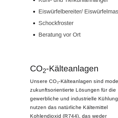
Eiswür­fel­bere­it­er/ Eiswürfelm
Schock­froster
Beratung vor Ort
CO
-Kälteanlagen
2
Unsere
CO₂-Kälteanlagen
sind mode
zukunftsorientierte Lösungen für die
gewerbliche und industrielle Kühlung
nutzen das natürliche Kältemittel
Kohlendioxid (R744), das weder