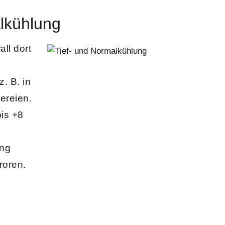
lkühlung
ll dort
. B. in
ereien.
is +8
ung
roren.