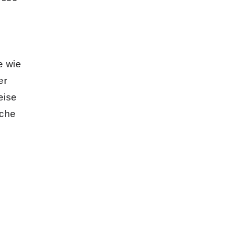
e wie
er
eise
iche