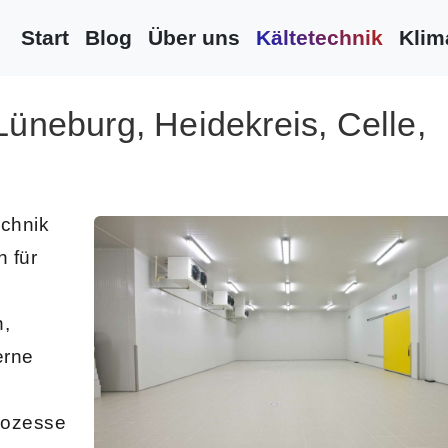
Start
Blog
Über uns
Kältetechnik
Klim
Lüneburg, Heidekreis, Celle,
echnik
 für
b
n
,
rne
e
rozesse