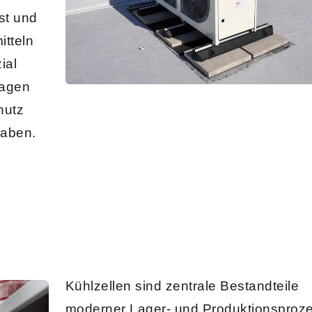
st und
itteln
ial
lagen
hutz
gaben.
Kühlzellen
sind zentrale Bestandteile
moderner Lager- und Produktionsproz