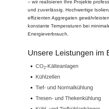
– wir realisieren Ihre Projekte profess
und zuverlässig. Hochwertige Isolie
effizienten Aggregaten gewährleiste
konstante Temperaturen bei minima
Energieverbrauch.
Unsere Leistungen im B
CO
-Käl­tean­la­gen
2
Küh­lzellen
Tief- und Nor­malküh­lung
Tre­sen- und Thekenküh­lung
Kühl- und Tiefküh­lanhänger