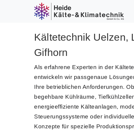
Weiter zum Inhalt
Skip to footer
Kältetechnik Uelzen, 
Gifhorn
Als erfahrene Experten in der
Kältet
entwickeln wir passgenaue Lösungen
Ihre betrieblichen Anforderungen. O
begehbare Kühlräume
,
Tiefkühlzelle
energieeffiziente Kälteanlagen
,
mode
Steuerungssysteme
oder individuell
Konzepte für spezielle Produktionsp