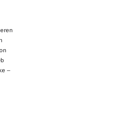
eren
n
ion
Ob
ke –