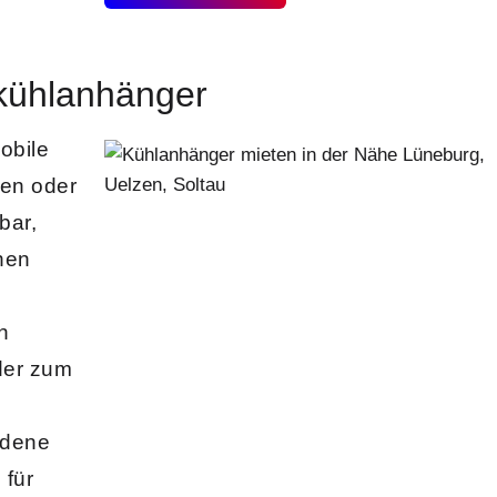
kühlanhänger
obile
len oder
bar,
hen
n
der zum
edene
 für