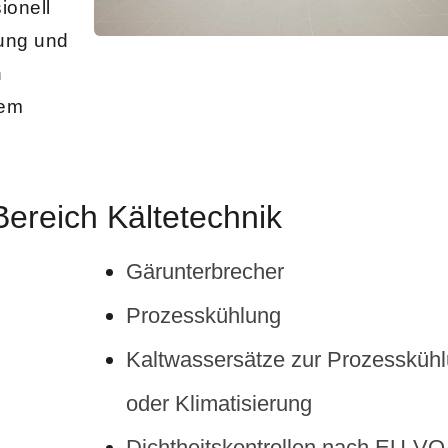
ionell
rung und
n
lem
ereich Kältetechnik
Gärun­ter­brech­er
Prozessküh­lung
Kalt­wasser­sätze zur Prozessküh­
oder Kli­ma­tisierung
Dichtheit­skon­trollen nach EU-VO