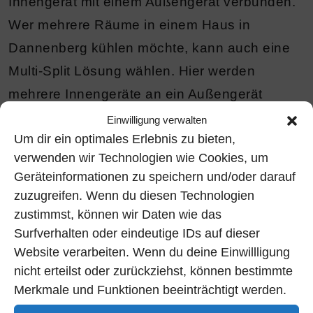
Innengerät mit einem Außengerät verbunden.
Wer mehrere Räume in einem Haus in
Dannenberg kühlen möchte, kann auch eine
Multi-Split Lösung wählen. Hier werden
mehrere Innengeräte an ein Außengerät
angeschlossen. So lassen sich beispielsweise
Einwilligung verwalten
Um dir ein optimales Erlebnis zu bieten,
Wohnzimmer, Schlafzimmer und
verwenden wir Technologien wie Cookies, um
Arbeitszimmer getrennt voneinander
Geräteinformationen zu speichern und/oder darauf
klimatisieren. Jeder Raum kann individuell
zuzugreifen. Wenn du diesen Technologien
geregelt werden, wodurch der Komfort deutlich
zustimmst, können wir Daten wie das
steigt.
Surfverhalten oder eindeutige IDs auf dieser
Website verarbeiten. Wenn du deine Einwillligung
Vorteile moderner Mitsubishi
nicht erteilst oder zurückziehst, können bestimmte
Klimaanlagen
Merkmale und Funktionen beeinträchtigt werden.