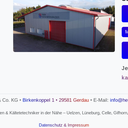
M
Je
ka
& Co. KG •
Birkenkoppel 1 • 29581 Gerdau
• E-Mail:
info@he
n & Kältetetechniker in der Nähe – Uelzen, Lüneburg, Celle, Gifhorn,
Datenschutz & Impressum