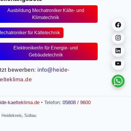
Ausbildung Mechatroniker Kälte- und
Klimatechnik
Fac
echatroniker für Kältetechnik
Ins
Elektroniker/in für Energie- und
Link
Gebäudetechnik
You
tzt bewerben:
info@heide-
elteklima.de
ide-kaelteklima.de
• Telefon:
05808 / 9600
 Heidekreis, Soltau