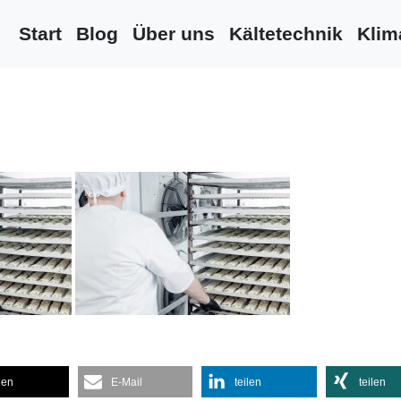
Start
Blog
Über uns
Kältetechnik
Klim
len
E-Mail
teilen
teilen