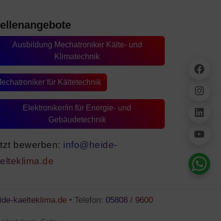
tellenangebote
Ausbildung Mechatroniker Kälte- und
Klimatechnik
Fac
echatroniker für Kältetechnik
Ins
Elektroniker/in für Energie- und
Link
Gebäudetechnik
You
tzt bewerben:
info@heide-
elteklima.de
ide-kaelteklima.de
• Telefon:
05808 / 9600