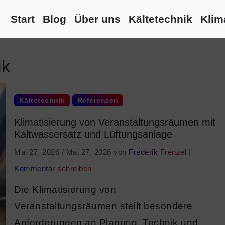
Start
Blog
Über uns
Kältetechnik
Klim
ik
Kältetechnik
Referenzen
Klimatisierung von Veranstaltungsräumen mit
Kaltwassersatz und Lüftungsanlage
Mai 27, 2026
/
Mai 27, 2026
von
Frederik Frenzel
|
Kommentar schreiben
Die Klimatisierung von
Veranstaltungsräumen stellt besondere
Anforderungen an Planung, Technik und