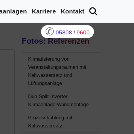
aanlagen
Karriere
Kontakt
✆
05808 / 9600
Fotos: Referenzen
Klimatisierung von
Veranstaltungsräumen mit
Kaltwassersatz und
Lüftungsanlage
Duo-Split Inverter
Klimaanlage Wandmontage
Prozesskühlung mit
Kaltwassersatz