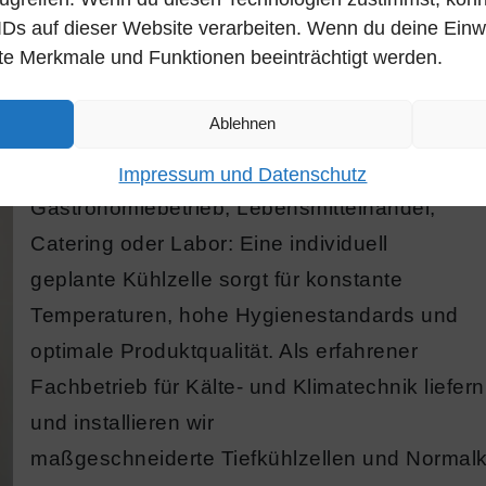
IDs auf dieser Website verarbeiten. Wenn du deine Einwill
Kühlung für Gastronomie, Handel und Industri
te Merkmale und Funktionen beeinträchtigt werden.
Moderne Tiefkühl- und Normalkühlzellen sind
Herzstück einer zuverlässigen und
Ablehnen
energieeffizienten Lagerung von Lebensmittel
und temperaturempfindlichen Produkten. Ob
Impressum und Datenschutz
Gastronomiebetrieb, Lebensmittelhandel,
Catering oder Labor: Eine individuell
geplante Kühlzelle sorgt für konstante
Temperaturen, hohe Hygienestandards und
optimale Produktqualität. Als erfahrener
Fachbetrieb für Kälte- und Klimatechnik liefern
und installieren wir
maßgeschneiderte Tiefkühlzellen und Normal