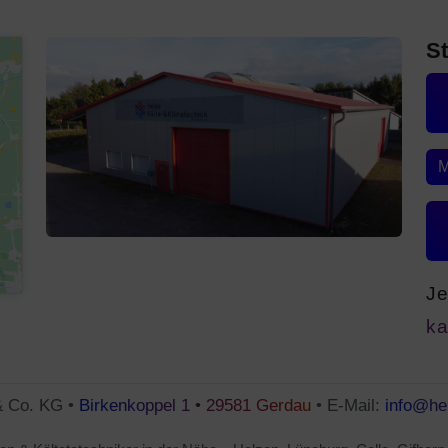
S
M
Je
ka
& Co. KG •
Birkenkoppel 1 • 29581 Gerdau
• E-Mail:
info@he