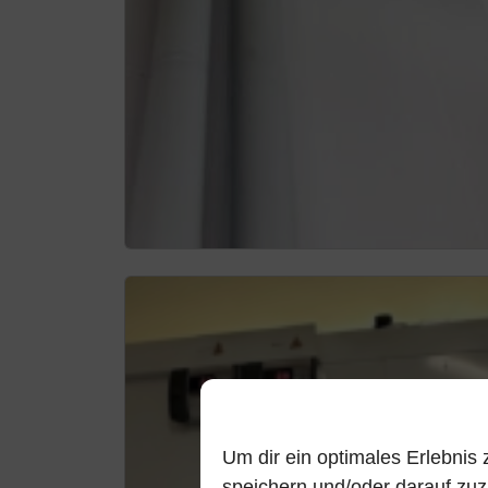
Um dir ein optimales Erlebnis
speichern und/oder darauf zu