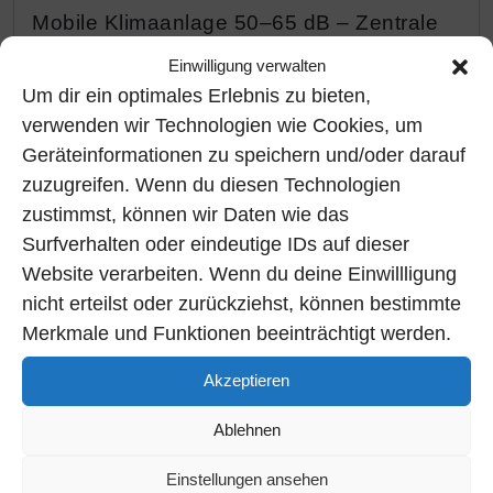
Mobile Klimaanlage 50–65 dB – Zentrale
VRF-Systeme 25–35 dB 40–60 dB Zum
Einwilligung verwalten
Vergleich: Was beeinflusst die […]
Um dir ein optimales Erlebnis zu bieten,
verwenden wir Technologien wie Cookies, um
Weiterlesen »
Geräteinformationen zu speichern und/oder darauf
zuzugreifen. Wenn du diesen Technologien
zustimmst, können wir Daten wie das
Surfverhalten oder eindeutige IDs auf dieser
FAQ
Klimatechnik
Website verarbeiten. Wenn du deine Einwillligung
nicht erteilst oder zurückziehst, können bestimmte
Gibt es Förderungen für Klimaanlagen?
Merkmale und Funktionen beeinträchtigt werden.
Juli 11, 2025
/
Mai 14, 2026
von
Tom Krause
|
Akzeptieren
Kommentar schreiben
Ablehnen
Hier sind die Fördermöglichkeiten für
Klimaanlagen in Deutschland: Für
Einstellungen ansehen