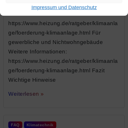
Privatwohnhäuser (Wohngebäude)
Impressum und Datenschutz
Weitere Informationen:
https://www.heizung.de/ratgeber/klimaanla
ge/foerderung-klimaanlage.html Für
gewerbliche und Nichtwohngebäude
Weitere Informationen:
https://www.heizung.de/ratgeber/klimaanla
ge/foerderung-klimaanlage.html Fazit
Wichtige Hinweise
Weiterlesen »
FAQ
Klimatechnik